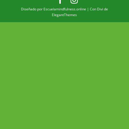
Diseñado por Escuelamindfulness.online | Con Divi de
ElegantThemes