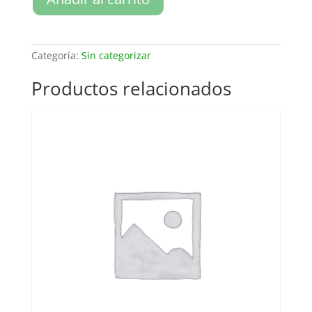
completo
de
Mindfulness
+
Categoría:
Sin categorizar
3
sesiones
Productos relacionados
individuales
de
1h
cantidad